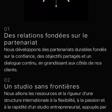
Nous croyons en une créativité performante.
Chaque projet donne lieu à une solution sur
mesure, efficiente et rigoureuse sur le plan
technique, alliant innovation, usage et
01
performance.
Des relations fondées sur le
partenariat
Un urbanisme qui améliore
Nous développons des partenariats durables fondés
la qualité de vie
sur la confiance, des objectifs partagés et un
Nous percevons les villes comme des
dialogue continu, en grandissant aux côtés de nos
écosystèmes vivants. Notre approche de
clients.
l’urbanisme régénératif vise à restaurer les
02
systèmes environnementaux, à renforcer les
Un studio sans frontières
dynamiques sociales et à favoriser une
Nous allions les ressources et la rigueur d’une
croissance durable ainsi que la qualité de vie
structure internationale à la flexibilité, à la passion et
des communautés.
à la rapidité d’un studio entrepreneurial, appuyés par